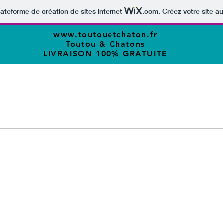
lateforme de création de sites internet
.com
. Créez votre site au
www.toutouetchaton.fr
Toutou & Chatons
LIVRAISON 100% GRATUITE