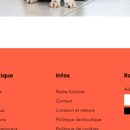
tique
Infos
Re
Ad
s
Notre histoire
Contact
ux
Livraison et retours
ons
Politique de boutique
s animaux
Politique de cookies