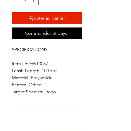
Ajouter au panier
Commander et payer
SPECIFICATIONS
Item ID
:
FW10087
Leash Length
:
10-foot
Material
:
Polyamide
Pattern
:
Other
Target Species
:
Dogs