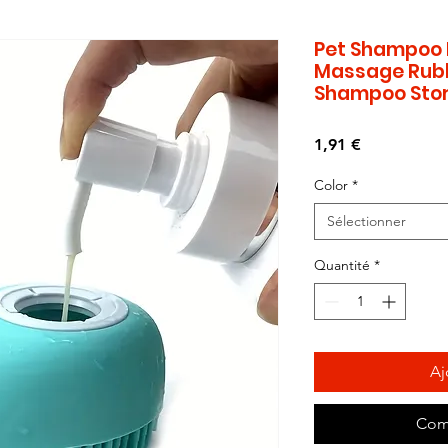
Pet Shampoo B
Massage Rub
Shampoo Stor
Prix
1,91 €
Color
*
Sélectionner
Quantité
*
Aj
Com