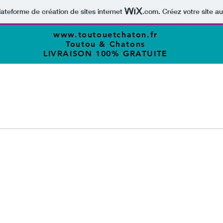
lateforme de création de sites internet
.com
. Créez votre site au
www.toutouetchaton.fr
Toutou & Chatons
LIVRAISON 100% GRATUITE