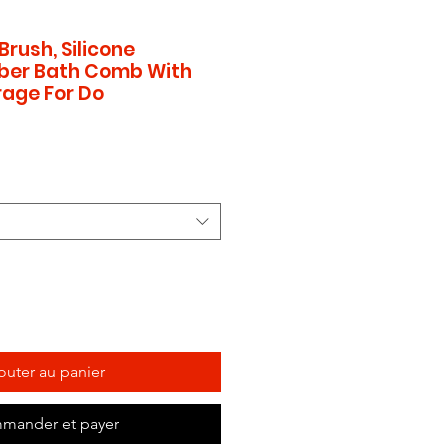
rush, Silicone
ber Bath Comb With
age For Do
outer au panier
mander et payer