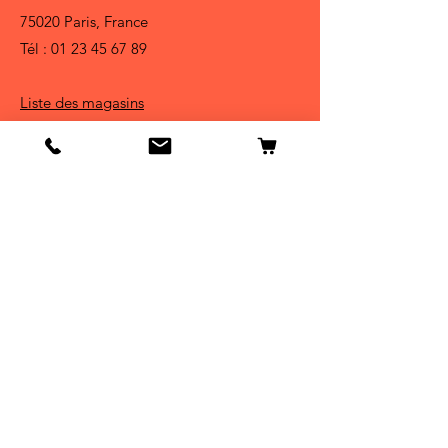
75020 Paris, France
Tél :
01 23 45 67 89
Liste des magasins
Boutique
Chiens
Chats
Oiseaux
Poissons
Petits animaux
Reptiles
Infos