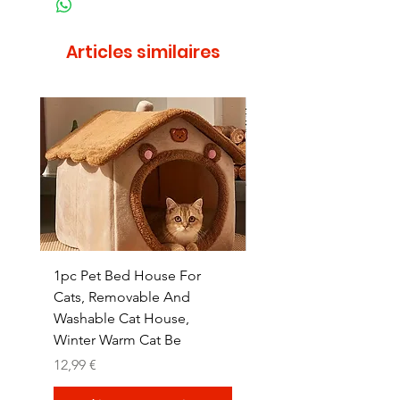
Articles similaires
1pc Pet Bed House For
1pc Whisker Wonders
Cats, Removable And
Hammock Wall Shelf -
Washable Cat House,
Wooden Cat Perch wi
Winter Warm Cat Be
Sturdy Metal
Prix
Prix
12,99 €
15,96 €