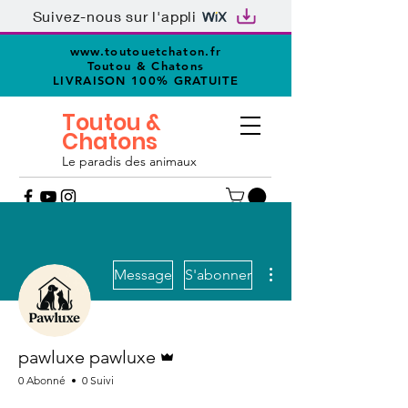
Suivez-nous sur l'appli
www.toutouetchaton.fr
Toutou & Chatons
LIVRAISON 100% GRATUITE
Toutou &
Chatons
Le paradis des animaux
Plus d'actions
Message
S'abonner
Administrateur
pawluxe pawluxe
0 Abonné
0 Suivi